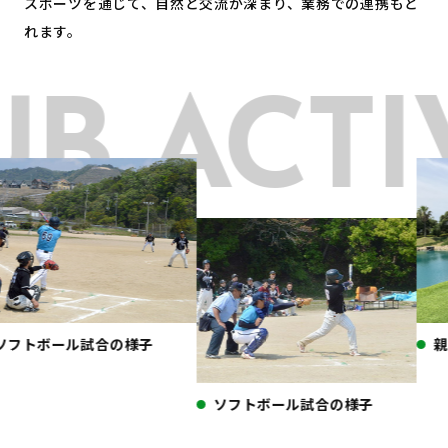
スポーツを通じて、自然と交流が深まり、業務での連携もと
れます。
 ACTIVI
フトボール試合の様子
親睦
ソフトボール試合の様子