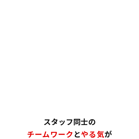
プライバシーポリシー
サイトマップ
アドバン工業株式会社
〒640-8441 和歌山県和歌山市栄谷882
073-451-3312
お問い合わせ
スタッフ同士の
チームワーク
と
やる気
が